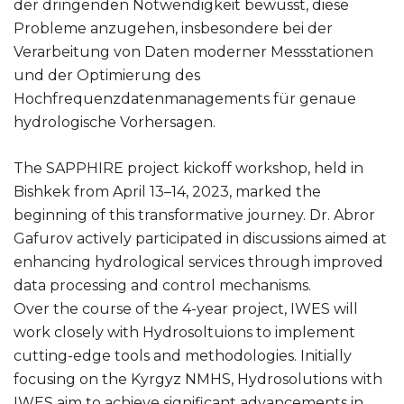
der dringenden Notwendigkeit bewusst, diese
Probleme anzugehen, insbesondere bei der
Verarbeitung von Daten moderner Messstationen
und der Optimierung des
Hochfrequenzdatenmanagements für genaue
hydrologische Vorhersagen.
The SAPPHIRE project kickoff workshop, held in
Bishkek from April 13–14, 2023, marked the
beginning of this transformative journey. Dr. Abror
Gafurov actively participated in discussions aimed at
enhancing hydrological services through improved
data processing and control mechanisms.
Over the course of the 4-year project, IWES will
work closely with Hydrosoltuions to implement
cutting-edge tools and methodologies. Initially
focusing on the Kyrgyz NMHS, Hydrosolutions with
IWES aim to achieve significant advancements in