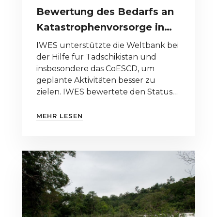
Bewertung des Bedarfs an
Katastrophenvorsorge in
Tadschikistan
IWES unterstützte die Weltbank bei
der Hilfe für Tadschikistan und
insbesondere das CoESCD, um
geplante Aktivitäten besser zu
zielen. IWES bewertete den Status
mittels einer Bestandsaufnahme
und identifizierte Bedürfnisse zur
MEHR LESEN
Modernisierung von
Katastrophenkommunikations- und
Informationstechnologiesystemen
sowie zum Kapazitätsaufbau für
Notfallreaktionen.