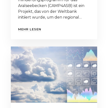
CAMP4ASB
Aralseebecken (CAMP4ASB) ist ein
Projekt, das von der Weltbank
initiiert wurde, um den regional
koordinierten Zugang zu
verbesserten
MEHR LESEN
Klimainformationsdiensten für
wichtige Akteure in den
teilnehmenden zentralasiatischen
Ländern zu verbessern.